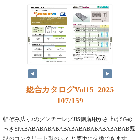
総合カタログVol15_2025
107/159
幅ぞみ法寸aのグンチーレグJIS側溝用かさ上げSGめ
っきSPABABABABABABABABABABABABABAB既
設のコンクリート製のふたと簡単に交換できます。