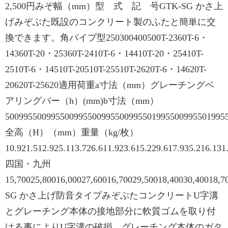
2,500円みぞ幅（mm）型 式 記 号GTK-SG かさ上
げみぞぶた既設のコンクリート製のふたと簡単に交
換できます。角パイプ型250300400500T-2360T-6・
14360T-20・25360T-2410T-6・14410T-20・25410T-
2510T-6・14510T-20510T-25510T-2620T-6・14620T-
20620T-25620適用荷重a寸法（mm）グレーチングベ
アリングバー（h）(mm)b寸法（mm）
500995500995500995500995500995501995500995501995
全高（H）（mm）重量（kg/枚）
10.921.512.925.113.726.611.923.615.229.617.935.216.131
四国・九州
15,70025,80016,00027,60016,70029,50018,40030,40018,
SG かさ上げ防音タイプみぞぶたコンクリートU字溝
とグレーチング本体の接地部分に軟質ゴムを取り付
ける事によりU字溝の破損、グレーチング本体のガタ