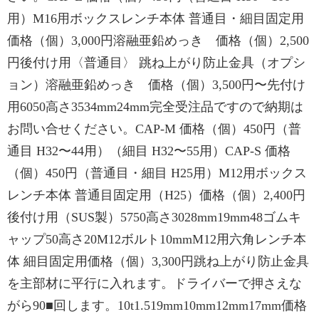
用）M16用ボックスレンチ本体 普通目・細目固定用
価格（個）3,000円溶融亜鉛めっき 価格（個）2,500
円後付け用〈普通目〉 跳ね上がり防止金具（オプシ
ョン）溶融亜鉛めっき 価格（個）3,500円〜先付け
用6050高さ3534mm24mm完全受注品ですので納期は
お問い合せください。CAP-M 価格（個）450円（普
通目 H32〜44用）（細目 H32〜55用）CAP-S 価格
（個）450円（普通目・細目 H25用）M12用ボックス
レンチ本体 普通目固定用（H25）価格（個）2,400円
後付け用（SUS製）5750高さ3028mm19mm48ゴムキ
ャップ50高さ20M12ボルト10mmM12用六角レンチ本
体 細目固定用価格（個）3,300円跳ね上がり防止金具
を主部材に平行に入れます。ドライバーで押さえな
がら90■回します。10t1.519mm10mm12mm17mm価格