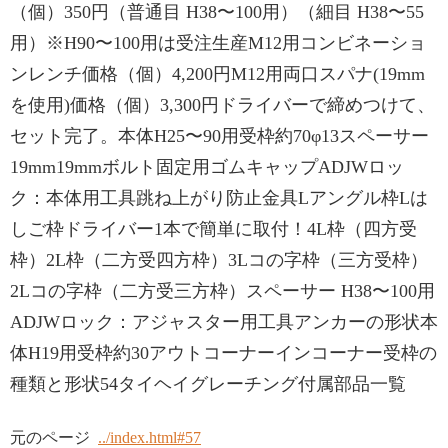
（個）350円（普通目 H38〜100用）（細目 H38〜55
用）※H90〜100用は受注生産M12用コンビネーショ
ンレンチ価格（個）4,200円M12用両口スパナ(19mm
を使用)価格（個）3,300円ドライバーで締めつけて、
セット完了。本体H25〜90用受枠約70φ13スペーサー
19mm19mmボルト固定用ゴムキャップADJWロッ
ク：本体用工具跳ね上がり防止金具Lアングル枠Lは
しご枠ドライバー1本で簡単に取付！4L枠（四方受
枠）2L枠（二方受四方枠）3Lコの字枠（三方受枠）
2Lコの字枠（二方受三方枠）スペーサー H38〜100用
ADJWロック：アジャスター用工具アンカーの形状本
体H19用受枠約30アウトコーナーインコーナー受枠の
種類と形状54タイヘイグレーチング付属部品一覧
元のページ
../index.html#57