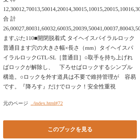
12,30012,70013,50014,20014,30015,10015,20015,10016,3
合 計
26,00027,80031,60032,60035,20039,50041,00037,80043,5
ますぶた110■開閉脱着式 タイヘイスパイラルロック
普通目ます穴の大きさ幅×長さ（mm）タイヘイスパ
イラルロックGTL-SL［普通目］○取手を持ち上げれ
ばロックが解除し、 下ろせばロックするシンプル
構造。○ロックを外す道具は不要で維持管理が 容易
です。『降ろす』だけでロック！安全性重視
元のページ
../index.html#72
このブックを見る