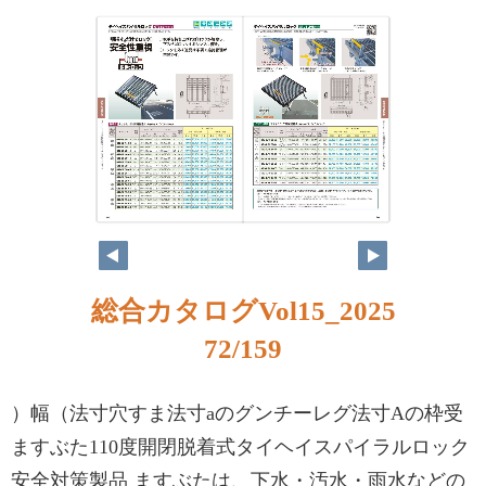
総合カタログVol15_2025
72/159
）幅（法寸穴すま法寸aのグンチーレグ法寸Aの枠受
ますぶた110度開閉脱着式タイヘイスパイラルロック
安全対策製品 ますぶたは、下水・汚水・雨水などの